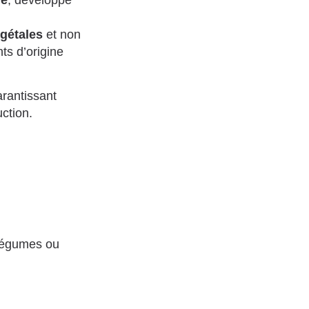
de
, développé
égétales
et non
nts d’origine
arantissant
ction.
légumes ou