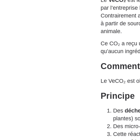
Le
VeCO₂
est l
par l’entreprise
Contrairement au
à partir de sour
animale.
Ce CO₂ a reçu
qu’aucun ingréd
Comment i
Le VeCO₂ est o
Principe
Des
déche
plantes) s
Des micro
Cette réac