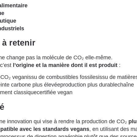
alimentaire
ue
utique
ndustriels
 à retenir
e change pas la molécule de CO₂ elle-même.
c’est
l’origine et la manière dont il est produit
:
lCO₂ veganissu de combustibles fossilesissu de matière
inte carbone plus élevéeproduction plus durablechaîne
ment classiquecertifiée vegan
é
e innovation qui vise à rendre la production de CO₂
plu
patible avec les standards vegans
, en utilisant des m
 processus de digestion anaérobie plutôt que des sources