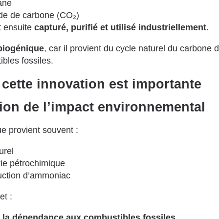
ane
de de carbone (CO₂)
t ensuite
capturé, purifié et utilisé industriellement
.
biogénique
, car il provient du cycle naturel du carbone 
bles fossiles.
cette innovation est importante
ion de l’impact environnemental
e provient souvent :
urel
trie pétrochimique
uction d’ammoniac
t :
e la dépendance aux combustibles fossiles