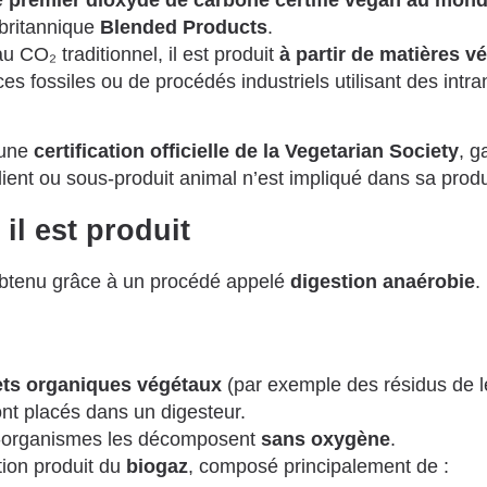
e
premier dioxyde de carbone certifié vegan au mon
 britannique
Blended Products
.
 CO₂ traditionnel, il est produit
à partir de matières v
ces fossiles ou de procédés industriels utilisant des intra
 une
certification officielle de la Vegetarian Society
, g
ient ou sous-produit animal n’est impliqué dans sa produ
l est produit
btenu grâce à un procédé appelé
digestion anaérobie
.
ts organiques végétaux
(par exemple des résidus de 
ont placés dans un digesteur.
-organismes les décomposent
sans oxygène
.
tion produit du
biogaz
, composé principalement de :