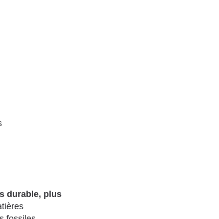
s
s durable, plus
atières
 fossiles.