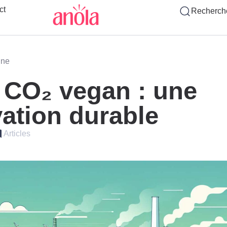
ct
Recherch
ine
 CO₂ vegan : une
ation durable
Articles