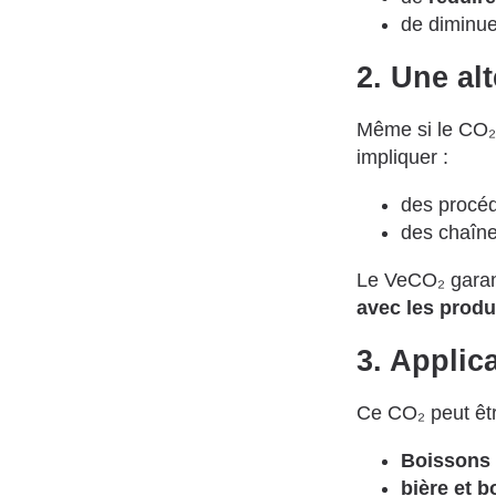
de diminue
2. Une al
Même si le CO₂ 
impliquer :
des procéd
des chaîne
Le VeCO₂ garan
avec les produ
3. Applic
Ce CO₂ peut êtr
Boissons 
bière et 