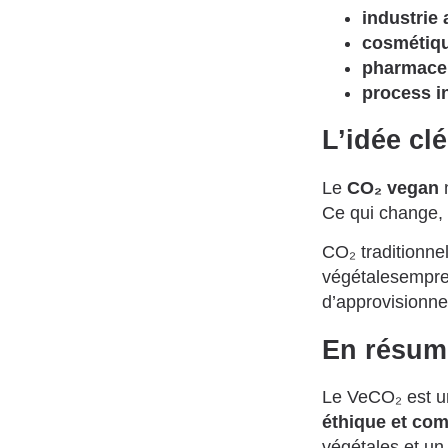
industrie 
cosmétiq
pharmace
process i
L’idée clé
Le
CO₂ vegan
n
Ce qui change, 
CO₂ traditionne
végétalesempre
d’approvisionne
En résum
Le VeCO₂ est un
éthique et com
végétales et un