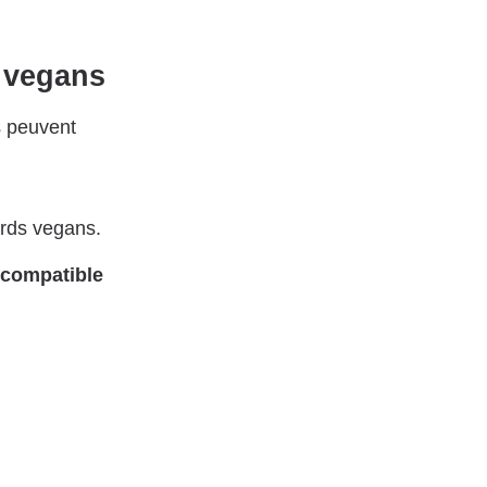
s vegans
s peuvent
rds vegans.
 compatible