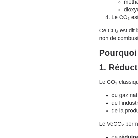
méth
dioxy
Le CO₂ es
Ce CO₂ est dit
non de combusti
Pourquoi 
1. Réduct
Le CO₂ classiqu
du gaz nat
de l’indus
de la prod
Le VeCO₂ perme
de
réduir