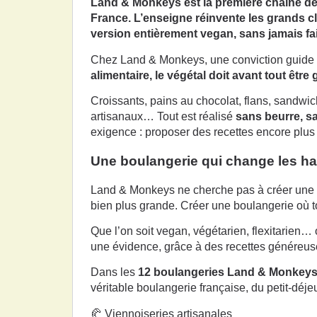
Land & Monkeys est la première chaîne de
France. L’enseigne réinvente les grands c
version entièrement vegan, sans jamais fa
Chez Land & Monkeys, une conviction guide 
alimentaire, le végétal doit avant tout êtr
Croissants, pains au chocolat, flans, sandwic
artisanaux… Tout est réalisé
sans beurre, sa
exigence : proposer des recettes encore plus 
Une boulangerie qui change les hab
Land & Monkeys ne cherche pas à créer une b
bien plus grande. Créer une boulangerie où to
Que l’on soit vegan, végétarien, flexitarien
une évidence, grâce à des recettes généreuse
Dans les
12 boulangeries Land & Monkey
véritable boulangerie française, du petit-déje
🥐 Viennoiseries artisanales