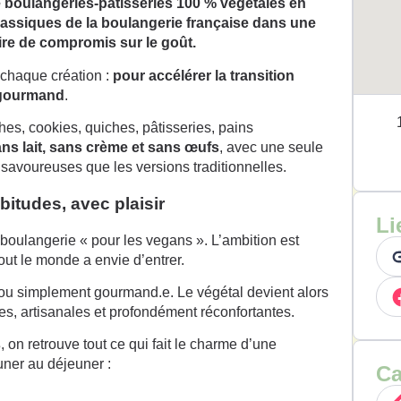
 boulangeries-pâtisseries 100 % végétales en
lassiques de la boulangerie française dans une
ire de compromis sur le goût.
chaque création :
pour accélérer la transition
e gourmand
.
hes, cookies, quiches, pâtisseries, pains
ns lait, sans crème et sans œufs
, avec une seule
savoureuses que les versions traditionnelles.
itudes, avec plaisir
Li
oulangerie « pour les vegans ». L’ambition est
ut le monde a envie d’entrer.
… ou simplement gourmand.e. Le végétal devient alors
s, artisanales et profondément réconfortantes.
s
, on retrouve tout ce qui fait le charme d’une
uner au déjeuner :
Ca