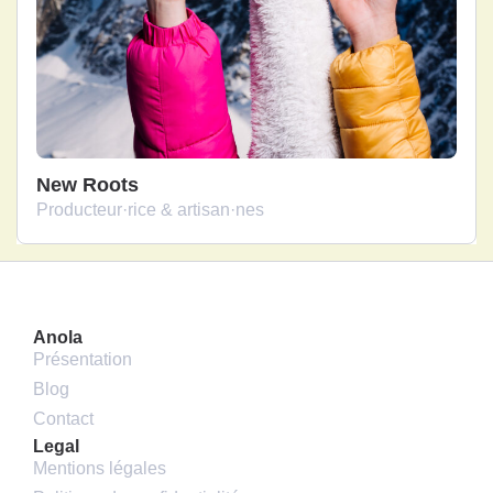
New Roots
Producteur·rice & artisan·nes
Anola
Présentation
Blog
Contact
Legal
Mentions légales